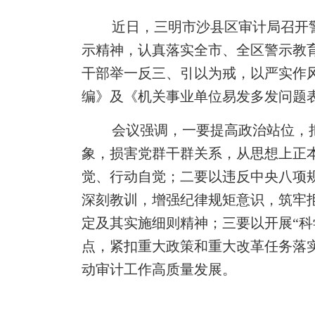
近日，三明市沙县区审计局召开
示精神，认真落实全市
、全区
警示教
干部举一反三、引以为戒，以严实作
编》
及《机关事业单位易发多发问题
会议强调，
一
要提高政治站位，
象，损害党群干群关系，从思想上正
觉、行动自觉
；
二
要以违反中央八项
深刻教训，增强纪律规矩意识，筑牢
定及其实施细则精神
；三要
以开展“
点，紧扣重大政策和重大改革任务落
动审计工作高质量发展
。