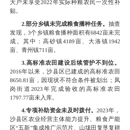
大户未享受2022年实际种粮农民一次性补
贴。
2.部分乡镇
未完成粮食播种
任务
。
抽查
发现，3个乡镇粮食播种面积有6842亩未完
成。其中：高砂镇4189亩、大洛镇1942
亩、青州镇711亩。
3.高标准农田建设后续管护不到位。
2016年以来，沙县区已建成的高标准农田
8650.81亩，因现状不符合条件被划出；凤
岗街道2023年完成验收的高标准农田
1797.77亩未入库。
4.专项补助资金未及时拨付。
2023年，
沙县区农业经营主体能力提升、粮食产能
区“五新”集成推广示范片、山垅田复垦复耕