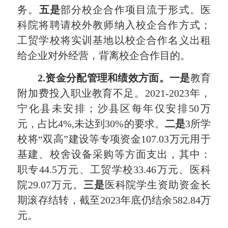
务。
五
是
部分校企合作项目流于形式。医
科院将聘请校外教师纳入校企合作方式；
工贸学校将实训基地以校企合作名义出租
给企业对外经营，背离校企合作目的。
2.资金分配管理和绩效方面。
一是
教育
附加费投入职业教育不足。2021-2023年，
宁化县未安排；沙县区每年仅安排50万
元，占比4%,未达到30%的要求。
二是
3所学
校将“双高”建设等专项资金107.03万元用于
基建、校舍设备采购等方面支出，其中：
职专44.5万元、工贸学校33.46万元、医科
院29.07万元。
三是
医科院学生资助资金长
期滚存结转，截至2023年底仍结余582.84万
元。