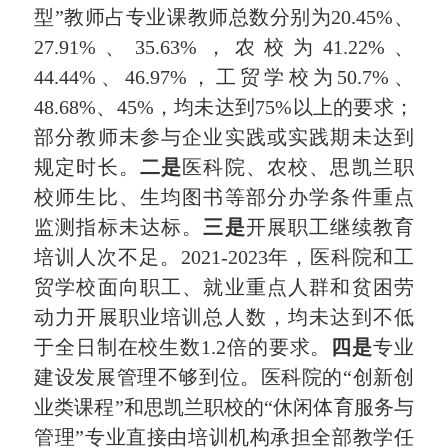
型”教师占专业课教师总数分别为20.45%、
27.91%、35.63%，农校为41.22%、
44.44%、46.97%，工贸学校为50.7%、
48.68%、45%，均未达到75%以上的要求；
部分教师未参与企业实践或实践期未达到
规定时长。
二是
医科院、农校、思凯兰职
校师生比、生均图书等部分办学条件重点
监测指标未达标。
三是
开展职工继续教育
培训人次不足。2021-2023年，医科院和工
贸学校面向职工、就业重点人群和贫困劳
动力开展职业培训总人数，均未达到不低
于全日制在校生数1.2倍的要求。
四是
专业
建设发展管理不够到位。医科院的“创新创
业类课程”和思凯兰职校的“休闲体育服务与
管理”专业直接由培训机构承担全部教学任