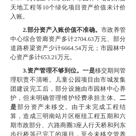
天地工程等10个绿化项目资产价值未计价
入账。
2.
部分资产入账价值不准确。
市政养管
中心综合管廊资产多计2704.63万元、部分
道路桥梁资产少计6664.54万元；市园林中
心资产多计653.21万元。
3.
资产管理不够到位。
一是
移交期间管
理职责不清晰。儿童公园项目由市城发集
团建设完工后，部分设施由市园林中心养
护，但未明确管理维护经费承担主体。
二
是
部分资产未移交。由于未完成工程结
算，造成三明南站片区枢纽工程五期和六
期市政部分、六路商圈3座人行天桥和列东
步行桥等已完工的项目，至今未移交管养