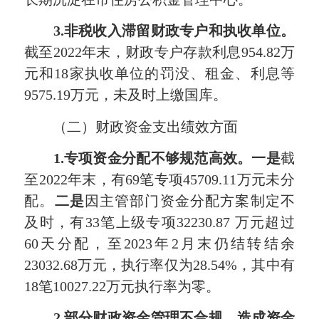
3.
非税收入滞留财政专户和执收单位。
截至2022年末，财政专户存款利息954.82万
元和18家执收单位的罚没、租金、利息等
9575.19万元，未及时上缴国库。
（二）财政资金支出绩效方面
1.
专项资金分配不够规范高效。一是
截
至2022年末，有69笔专项45709.11万元未分
配。
二是
因主管部门资金分配方案制定不
及时，有33笔上级专项32230.87 万元超过
60天分配，至2023年2月末仍结转结余
23032.68万元，执行率仅为28.54%，其中有
18笔10027.22万元执行率为零。
2.
部分财政资金管理不合规，造成资金