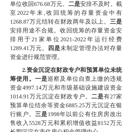
单位收回676.68万元。
二是
安排不及时。截
至2022年末,收回统筹的存量资金中有
1268.87万元结转在财政两年及以上。
三是
安排用途不合规。收回统筹的存量资金安
排用于21家单位2021-2022年运行经费
1289.41万元。
四是
未制定管理办法对存量
资金进行规范管理。
2.
资金沉淀在财政专户和预算单位未统
筹使用。一是
巡察及单位自查上缴的违规
资金4997.14万元和市级基础设施建设资金
1014.91万元沉淀在财政专户。
二是
有27家
预算单位结余等资金6885.25万元沉淀在银
行账户。
三是
1998年以前公有住房房改出
售收入5528万元和累积增值收益8152万元
长期沉淀在市住房公积金管理中心。