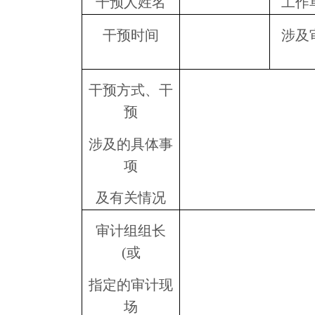
干预人姓名
工作
干预时间
涉及
干预方式、干
预
涉及的具体事
项
及有关情况
审计组组长
(
或
指定的审计现
场