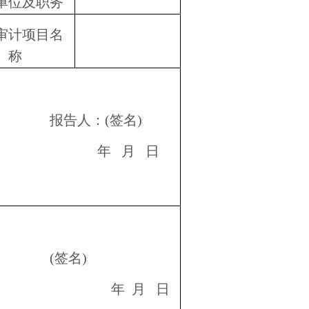
单位及职务
审计项目名
称
报告人：
(
签名
)
年
月
日
(
签名
)
年
月
日