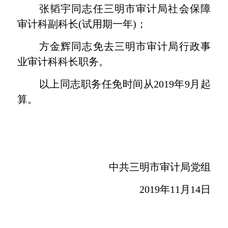
张韬宇同志任三明市审计局社会保障
审计科副科长
(
试用期一年
)
；
方金辉同志免去三明市审计局行政事
业审计科科长职务。
以上
同志
职务任免时间从
2019
年
9
月起
算。
中共三明市审计局党组
2019
年
11
月
14
日