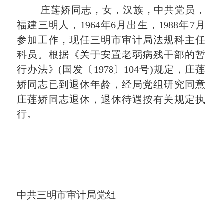
庄莲娇同志，女，汉族，中共党员，
福建三明人，
1964
年
6
月出生，
1988
年
7
月
参加工作，现任三明市审计局法规科主任
科员。根据《关于安置老弱病残干部的暂
行办法》
(
国发〔
1978
〕
104
号
)
规定，庄莲
娇同志已到退休年龄，经局党组研究同意
庄莲娇同志退休，退休待遇按有关规定执
行。
中共三明市审计局党组