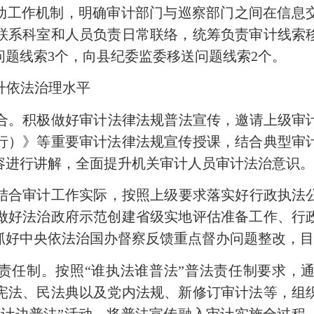
联动工作机制，明确审计部门与巡察部门之间在信息
联系科室和人员负责日常联络，统筹负责审计线索
题线索3个，向县纪委监委移送问题线索2个。
升依法治理水平
合。积极做好审计法律法规普法宣传，邀请上级审
行）》等重要审计法律法规宣传授课，结合典型审
容进行讲解，全面提升机关审计人员审计法治意识
结合审计工作实际，按照上级要求落实好行政执法
做好法治政府示范创建省级实地评估准备工作、行
抓好中央依法治国办督察反馈重点督办问题整改，目
法责任制。按照“谁执法谁普法”普法责任制要求，
宪法、民法典以及党内法规、新修订审计法等，组
审计边普法”活动，将普法宣传融入审计实施全过程