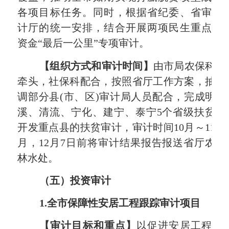
各项目标任务。同时，根据省纪委、省审
计厅的统一安排，结合开展两项民生重点
资金“最后一公里”专项审计。
【组织方式和审计时间】
由
市局
农保科
牵头，社保科配合，按照省厅工作方案，抽
调部分县
(
市、区
)
审计局人员配合，完成明
溪、清流、宁化、建宁、泰宁
5
个省级扶贫
开发重点县的扶贫审计，审计时间
10
月～
11
月，
12
月
7
日前将审计结果报告报送省厅农
林水处。
（五）投资审计
1.
全市保障性安居工程跟踪审计项目
【审计目标和重点】
以
促进安居工程