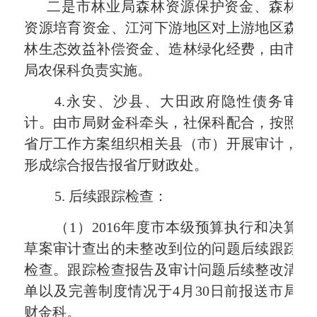
二是市林业局森林资源保护资金、森林
资源培育资金、江河下游地区对上游地区森
林生态效益补偿资金、造林绿化经费，由
市
局
农保科负责实施。
4.
永安、沙县、大田政府隐性债务审
计。由
市局
财金科牵头，社保科配合，按照
省厅工作方案组织相关县（市）开展审计，
形成综合报告报省厅财政处。
5.
后续跟踪检查：
（
1
）
2016
年度市本级预算执行和决算
草案审计查出的未整改到位的问题后续跟踪
检查。跟踪检查报告及审计问题后续整改清
单以及完善制度情况于
4
月
30
日前报送
市局
财金科。