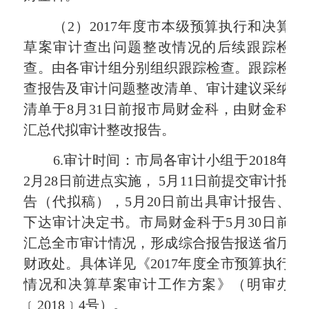
（
2
）
2017
年度市本级预算执行和决算
草案审计查出问题整改情况的后续跟踪检
查。由各审计组分别组织跟踪检查。跟踪检
查报告及审计问题整改清单、审计建议采纳
清单于
8
月
31
日前报
市局
财金科，由财金科
汇总代拟审计整改报告。
6.
审计时间：市局各审计小组于
2018
年
2
月
28
日前进点实施，
5
月
11
日前提交审计报
告（代拟稿），
5
月
20
日前出具审计报告、
下达审计决定书。市局财金科于
5
月
30
日前
汇总全市审计情况，形成综合报告报送省厅
财政处。具体详见《
2017
年度全市预算执行
情况和决算草案审计工作方案》（明审办
﹝
2018
﹞
4
号）。