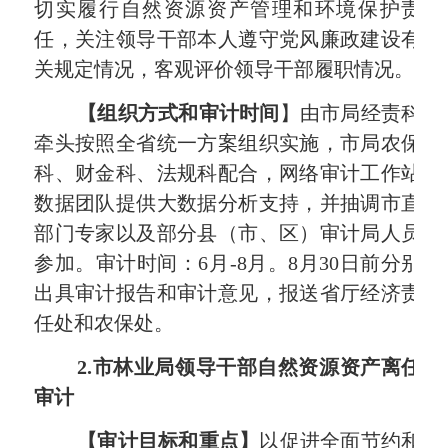
切实履行自然资源资产管理和环境保护责
任，关注领导干部本人遵守党风廉政建设有
关规定情况，客观评价领导干部履职情况。
【组织方式和审计时间
】由市局经责科
牵头按照全省统一方案组织实施，市局农保
科、财金科、法规科配合，网络审计工作站
数据团队提供大数据分析支持，并抽调市直
部门专家以及部分县（市、区）审计局人员
参加。审计时间：
6
月
-8
月。
8
月
30
日前分别
出具审计报告和审计意见，报送省厅经济责
任处和农保处。
2.
市林业局领导干部自然资源资产离任
审计
【审计目标和重点】
以促进全面节约和