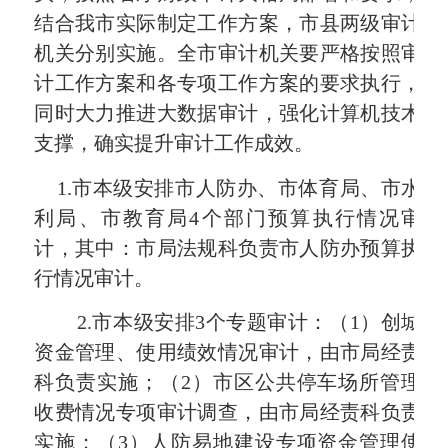
结合我市实际制定工作方案，市县两级审计
机关分别实施。全市审计机关要严格按照审
计工作方案和各专项工作方案的要求执行，
同时大力推进大数据审计，强化计算机技术
支撑，确实提升审计工作成效。
1.
市本级安排市人防办、市体育局、市水
利局、市教育局
4
个部门预算执行情况审
计，其中：
市局
法规科负责市人防办预算执
行情况审计。
2.
市本级安排
3
个专题审计：（
1
）创城
资金管理、使用绩效情况审计，由
市局
经责
科负责实施；（
2
）市区公共停车场所管理
收费情况专项审计调查，由
市局
经责科负责
实施；（
3
）人防易地建设专项资金管理使