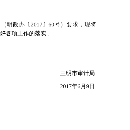
》（明政办〔
2017
〕
60
号）要求，现将
抓好各项工作的落实。
三明市审计局
2017
年
6
月
9
日